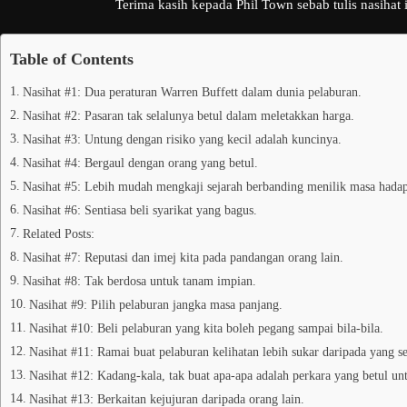
Terima kasih kepada Phil Town sebab tulis nasihat i
Table of Contents
Nasihat #1: Dua peraturan Warren Buffett dalam dunia pelaburan.
Nasihat #2: Pasaran tak selalunya betul dalam meletakkan harga.
Nasihat #3: Untung dengan risiko yang kecil adalah kuncinya.
Nasihat #4: Bergaul dengan orang yang betul.
Nasihat #5: Lebih mudah mengkaji sejarah berbanding menilik masa hada
Nasihat #6: Sentiasa beli syarikat yang bagus.
Related Posts:
Nasihat #7: Reputasi dan imej kita pada pandangan orang lain.
Nasihat #8: Tak berdosa untuk tanam impian.
Nasihat #9: Pilih pelaburan jangka masa panjang.
Nasihat #10: Beli pelaburan yang kita boleh pegang sampai bila-bila.
Nasihat #11: Ramai buat pelaburan kelihatan lebih sukar daripada yang s
Nasihat #12: Kadang-kala, tak buat apa-apa adalah perkara yang betul un
Nasihat #13: Berkaitan kejujuran daripada orang lain.