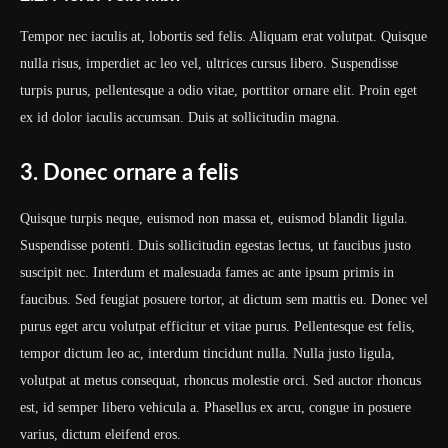
Tempor nec iaculis at, lobortis sed felis. Aliquam erat volutpat. Quisque
nulla risus, imperdiet ac leo vel, ultrices cursus libero. Suspendisse
turpis purus, pellentesque a odio vitae, porttitor ornare elit. Proin eget
ex id dolor iaculis accumsan. Duis at sollicitudin magna.
3. Donec ornare a felis
Quisque turpis neque, euismod non massa et, euismod blandit ligula.
Suspendisse potenti. Duis sollicitudin egestas lectus, ut faucibus justo
suscipit nec. Interdum et malesuada fames ac ante ipsum primis in
faucibus. Sed feugiat posuere tortor, at dictum sem mattis eu. Donec vel
purus eget arcu volutpat efficitur et vitae purus. Pellentesque est felis,
tempor dictum leo ac, interdum tincidunt nulla. Nulla justo ligula,
volutpat at metus consequat, rhoncus molestie orci. Sed auctor rhoncus
est, id semper libero vehicula a. Phasellus ex arcu, congue in posuere
varius, dictum eleifend eros.